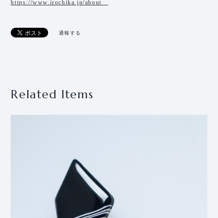
https://www.irochika.jp/about
通報する
Related Items