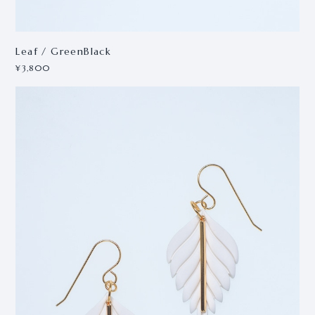
Leaf / GreenBlack
¥3,800